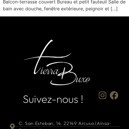
Balcon-terrasse couvert Bureau et petit fauteuil Salle de
bain avec douche, fenêtre extérieure, peignoir et […]
Suivez-nous !
C. San Esteban, 14. 22149 Arcusa (Aínsa-