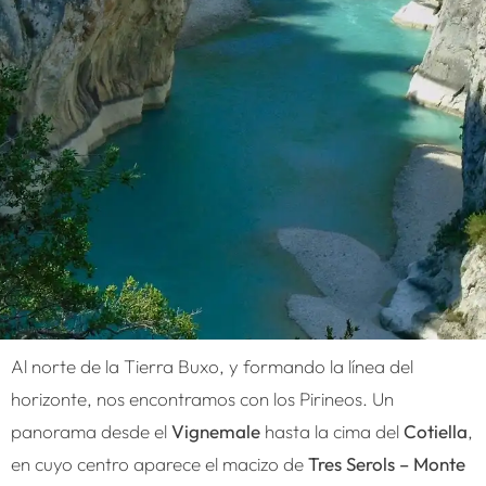
Al norte de la Tierra Buxo, y formando la línea del
horizonte, nos encontramos con los Pirineos. Un
panorama desde el
Vignemale
hasta la cima del
Cotiella
,
en cuyo centro aparece el macizo de
Tres Serols – Monte